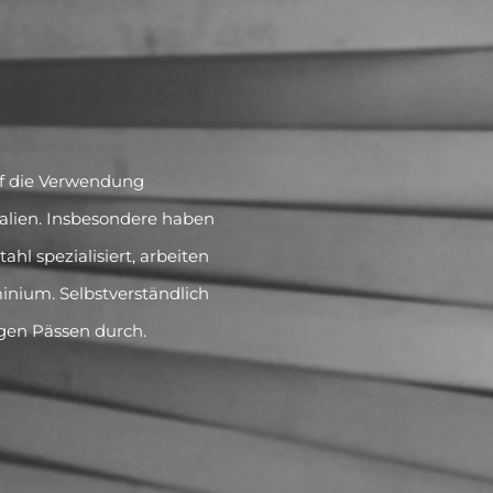
U
uf die Verwendung
ialien. Insbesondere haben
ahl spezialisiert, arbeiten
inium. Selbstverständlich
gen Pässen durch.