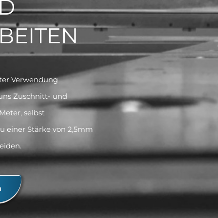
ND
BEITEN
unter Verwendung
uns Zuschnitt- und
Meter, selbst
zu einer Stärke von 2,5mm
eiden.
n